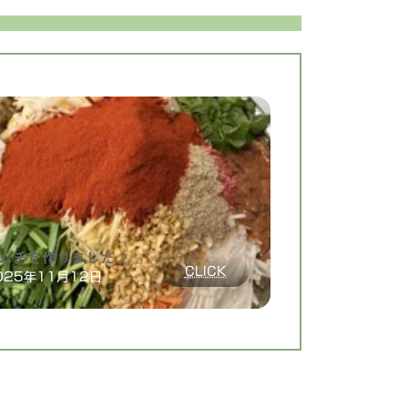
ムチを作りました♪
:
CLICK
025年11月12日
キ
ム
チ
を
作
り
ま