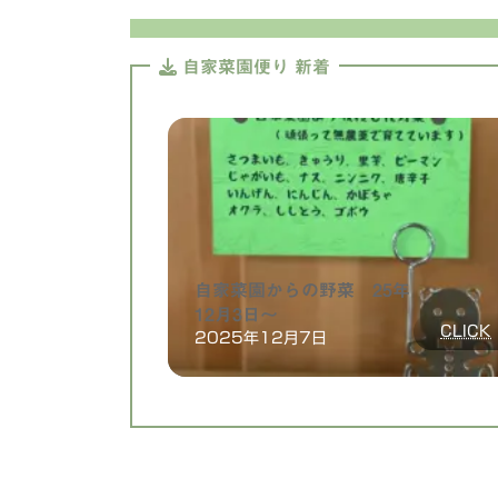
自家菜園便り 新着
自家菜園からの野菜 25年
12月3日〜
:
CLICK
2025年12月7日
:
自
家
菜
園