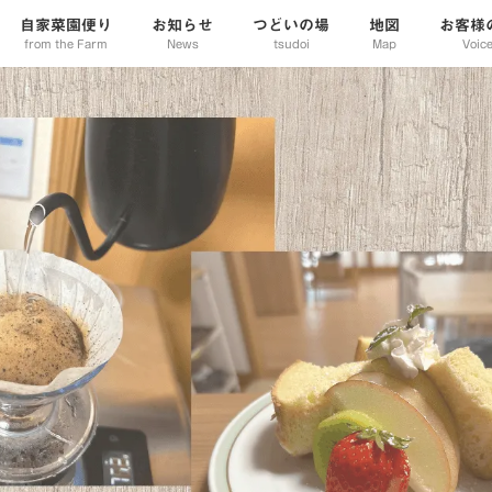
自家菜園便り
お知らせ
つどいの場
地図
お客様
from the Farm
News
tsudoi
Map
Voic