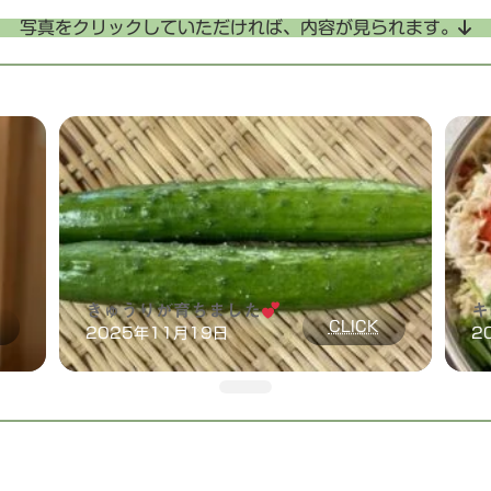
写真をクリックしていただければ、内容が見られます。
きゅうりが育ちました
キ
:
CLICK
2025年11月19日
2
自
き
家
ゅ
:
:
菜
う
き
キ
園
り
ゅ
ム
か
が
う
チ
ら
育
の
ち
り
を