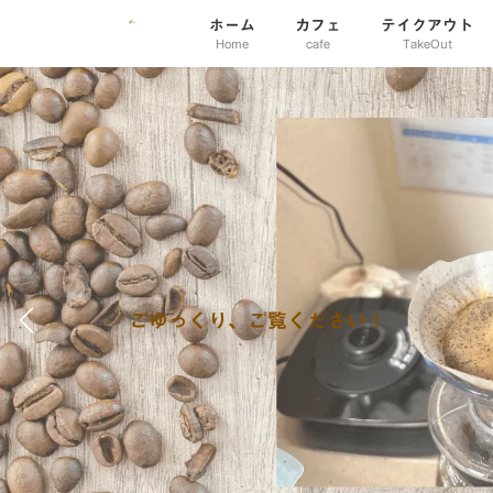
コ
ナ
ホーム
カフェ
テイクアウト
ン
ビ
Home
cafe
TakeOut
テ
ゲ
ン
ー
ツ
シ
へ
ョ
ス
ン
キ
に
ッ
移
プ
動
ようこそ！
ごゆっくり、ご覧ください！