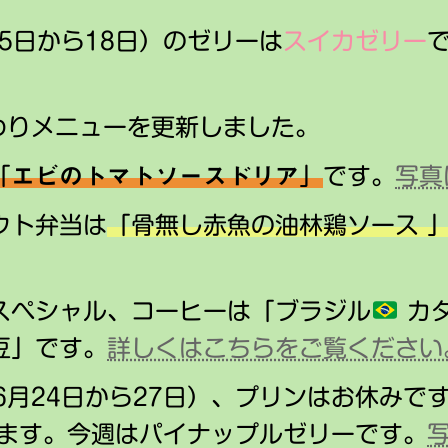
15日から18日）のゼリーは
スイカゼリー
替わりメニューを更新しました。
「
エビのトマトソースドリア
」
です。
写真
ウト弁当は
「骨無し赤魚の油林鶏ソース 
スペシャル、コーヒーは「ブラジル
カタ
豆」です。
詳しくはこちらをご覧ください
6月24日から27日）、プリンはお休みで
ます。今週はパイナップルゼリーです。