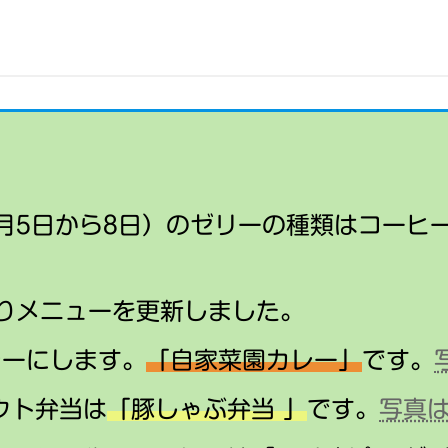
野
ま
が
作
菜
し
育
り
25
た
ち
ま
年
ま
し
12
し
た
月
た
♪
3
日〜
8月5日から8日）のゼリーの種類はコーヒ
わりメニューを更新しました。
レーにします。
「自家菜園カレー」
です。
ウト弁当は
「豚しゃぶ弁当 」
です。
写真