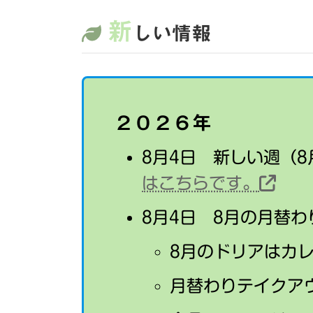
か
新
しい情報
ら
の
野
菜
25
年
２０２
６
年
12
月
8月4日 新しい週（
3
はこちらです。
日〜
8月4日 8月の月替
8月のドリアはカ
月替わりテイクア