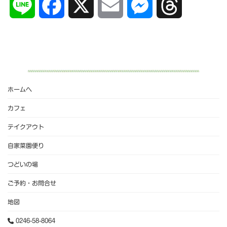
L
F
X
E
M
T
i
a
m
e
h
n
c
a
s
r
e
e
i
s
e
ホームへ
b
l
e
a
カフェ
テイクアウト
o
n
d
自家菜園便り
o
g
s
つどいの場
k
e
ご予約・お問合せ
地図
r
0246-58-8064