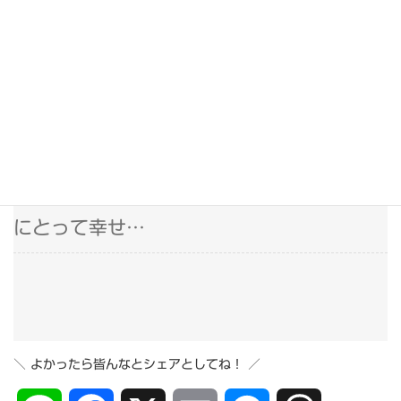
2025/3/27
嬉しいような・・・
久しぶりの投稿になります。 昨日お見えい
ただいた、…
2024/10/25
至福の時間
昨日のかぶの葉っぱのカフェタイムは、僕
にとって幸せ…
＼ よかったら皆んなとシェアとしてね！ ／